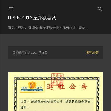
跳到主要內容
UPPERCITY 皇翔歡喜城
首頁
規約、管理辦法及使用手冊
特約商店
更多…
目前顯示的是 2024的文章
顯示全部
發
表
文
章