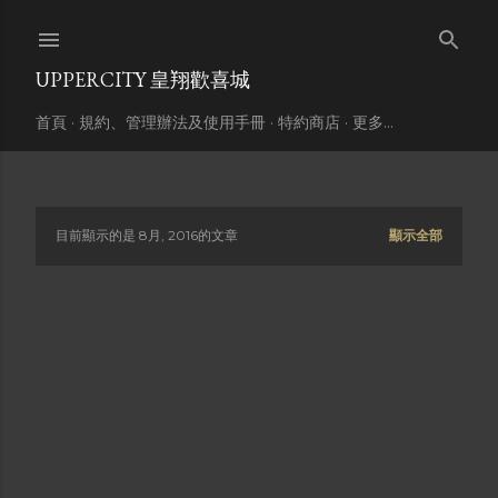
跳到主要內容
UPPERCITY 皇翔歡喜城
首頁
規約、管理辦法及使用手冊
特約商店
更多…
目前顯示的是 8月, 2016的文章
顯示全部
發
表
文
章