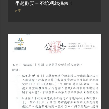
串起歡笑～不給糖就搗蛋！
分享