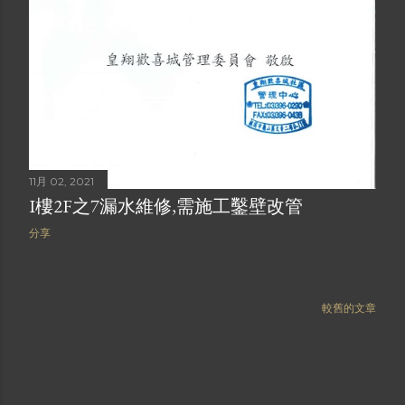
11月 02, 2021
I樓2F之7漏水維修,需施工鑿壁改管
分享
較舊的文章