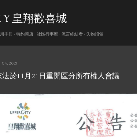
跳到主要內容
ITY 皇翔歡喜城
用手冊
特約商店
社區行事曆
流言終結者
失物招領
月 04, 2021
依法於11月21日重開區分所有權人會議