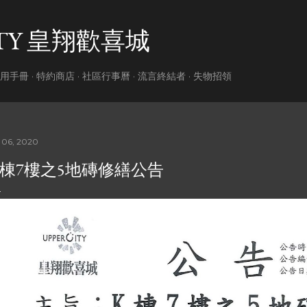
跳到主要內容
ITY 皇翔歡喜城
用手冊
特約商店
社區行事曆
流言終結者
失物招領
 06, 2020
K棟7樓之5地磚修繕公告