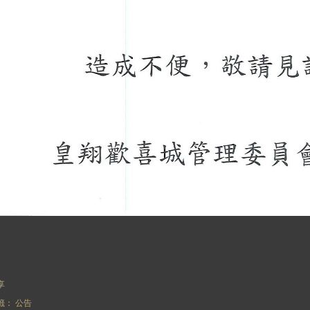
享
籤：
公告