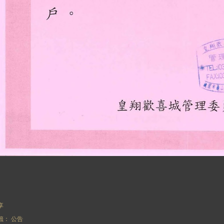
享
籤：
公告