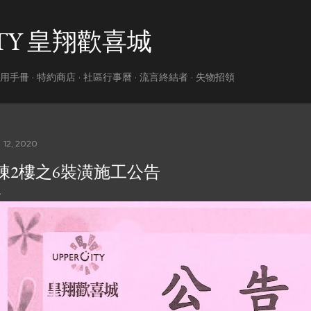
跳到主要內容
ITY 皇翔歡喜城
用手冊
特約商店
社區行事曆
流言終結者
失物招領
 12, 2020
I棟2樓之6裝潢施工公告