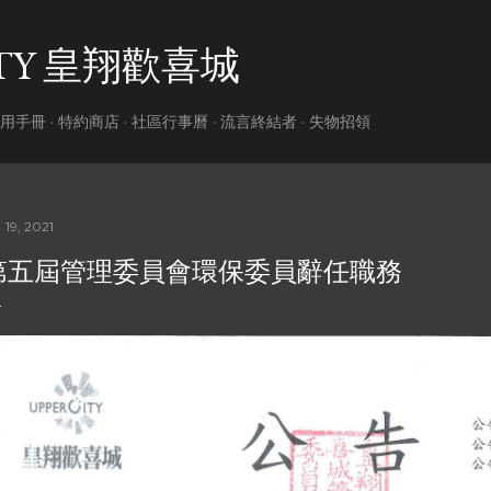
跳到主要內容
ITY 皇翔歡喜城
用手冊
特約商店
社區行事曆
流言終結者
失物招領
 19, 2021
第五屆管理委員會環保委員辭任職務