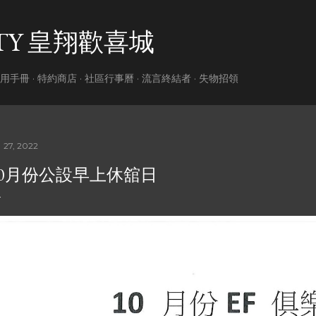
跳到主要內容
ITY 皇翔歡喜城
用手冊
特約商店
社區行事曆
流言終結者
失物招領
 27, 2022
10月份公設早上休舘日