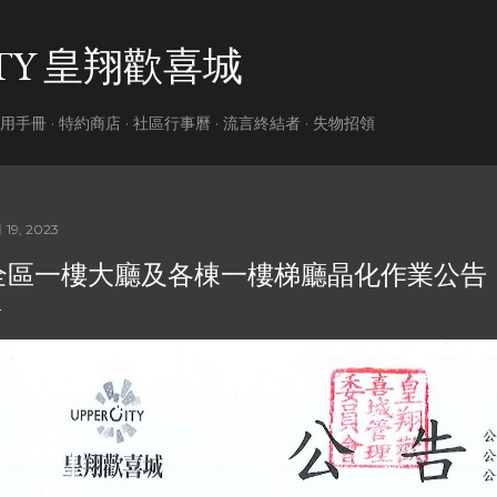
跳到主要內容
ITY 皇翔歡喜城
用手冊
特約商店
社區行事曆
流言終結者
失物招領
月 19, 2023
全區一樓大廳及各棟一樓梯廳晶化作業公告