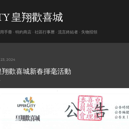
跳到主要內容
ITY 皇翔歡喜城
用手冊
特約商店
社區行事曆
流言終結者
失物招領
 23, 2024
皇翔歡喜城新春揮毫活動