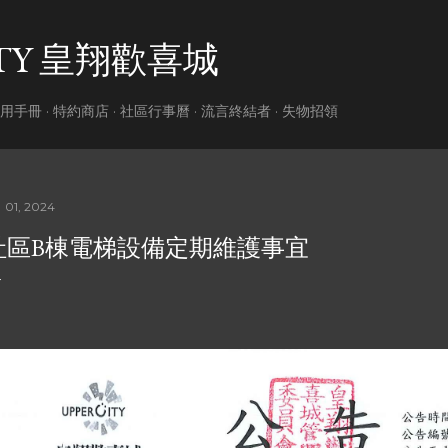
跳到主要內容
ITY 皇翔歡喜城
用手冊
特約商店
社區行事曆
流言終結者
失物招領
 01, 2024
社區B棟電梯設備定期維護事宜