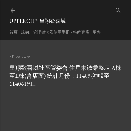
跳到主要內容
UPPERCITY 皇翔歡喜城
首頁
規約、管理辦法及使用手冊
特約商店
更多…
6月 26, 2025
皇翔歡喜城社區管委會 住戶未繳彙整表 A棟
至L棟(含店面) 統計月份：11405-沖帳至
1140619止