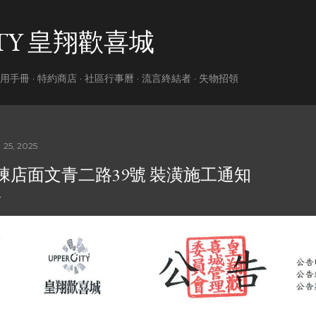
跳到主要內容
ITY 皇翔歡喜城
用手冊
特約商店
社區行事曆
流言終結者
失物招領
 25, 2025
I棟店面文青二路39號 裝潢施工通知