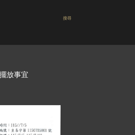
搜尋
品擺放事宜