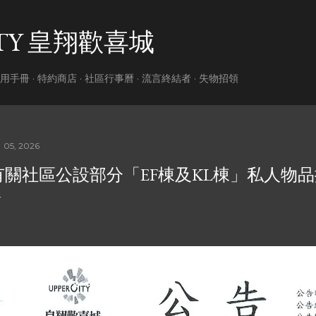
跳到主要內容
ITY 皇翔歡喜城
用手冊
特約商店
社區行事曆
流言終結者
失物招領
 05, 2026
有關社區公設部分「EF棟及KL棟」私人物