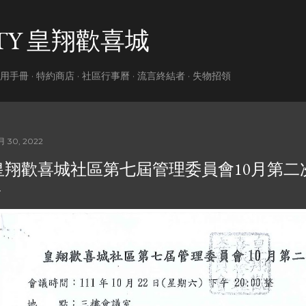
跳到主要內容
ITY 皇翔歡喜城
用手冊
特約商店
社區行事曆
流言終結者
失物招領
月 30, 2022
皇翔歡喜城社區第七屆管理委員會10月第二