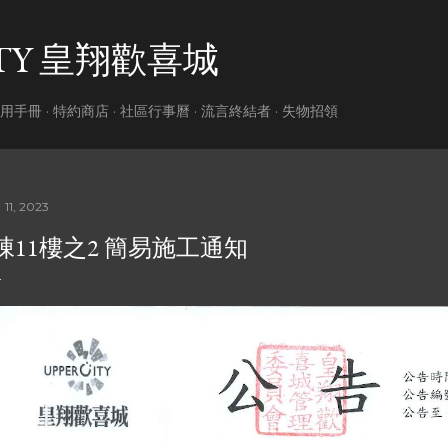
跳到主要內容
ITY 皇翔歡喜城
用手冊
特約商店
社區行事曆
流言終結者
失物招領
 11, 2023
J棟11樓之2 簡易施工通知