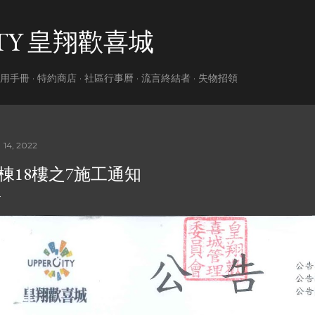
跳到主要內容
ITY 皇翔歡喜城
用手冊
特約商店
社區行事曆
流言終結者
失物招領
 14, 2022
B棟18樓之7施工通知