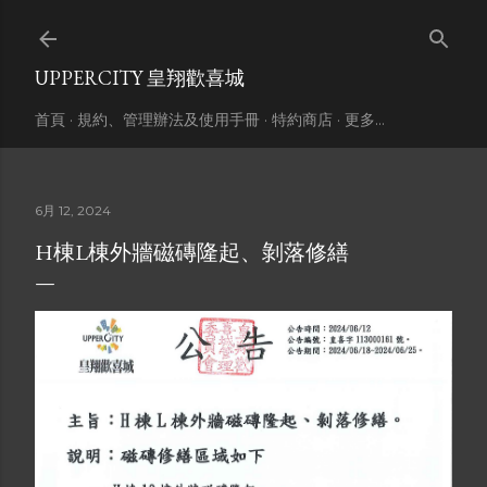
跳到主要內容
UPPERCITY 皇翔歡喜城
首頁
規約、管理辦法及使用手冊
特約商店
更多…
6月 12, 2024
H棟L棟外牆磁磚隆起、剝落修繕