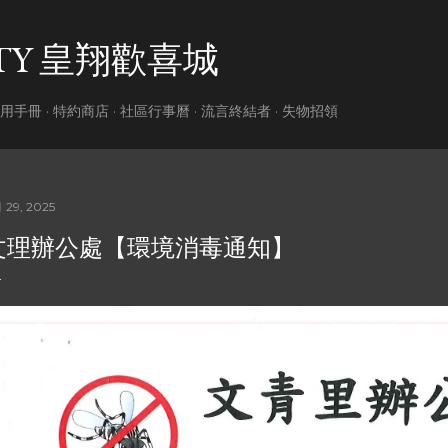
跳到主要內容
ITY 皇翔歡喜城
用手冊
特約商店
社區行事曆
流言終結者
失物招領
 29, 2025
文理辦公處【環境消毒通知】