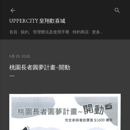
跳到主要內容
UPPERCITY 皇翔歡喜城
首頁
規約、管理辦法及使用手冊
特約商店
更多…
9月 29, 2025
桃園長者圓夢計畫~開動