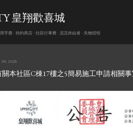
跳到主要內容
ITY 皇翔歡喜城
用手冊
特約商店
社區行事曆
流言終結者
失物招領
 09, 2025
有關本社區C棟17樓之5簡易施工申請相關事