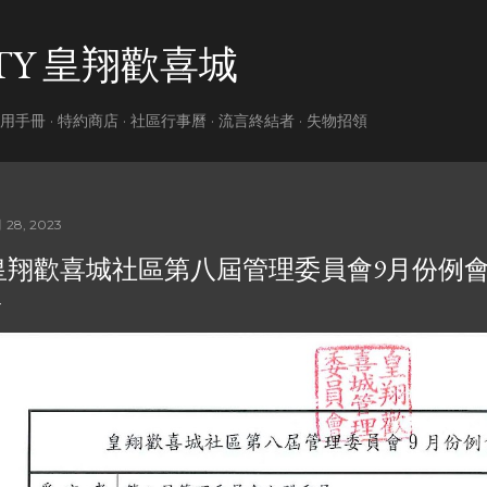
跳到主要內容
ITY 皇翔歡喜城
用手冊
特約商店
社區行事曆
流言終結者
失物招領
 28, 2023
皇翔歡喜城社區第八屆管理委員會9月份例