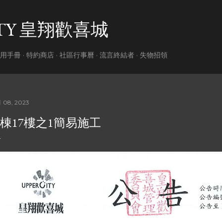
跳到主要內容
ITY 皇翔歡喜城
用手冊
特約商店
社區行事曆
流言終結者
失物招領
 08, 2023
C棟17樓之1簡易施工