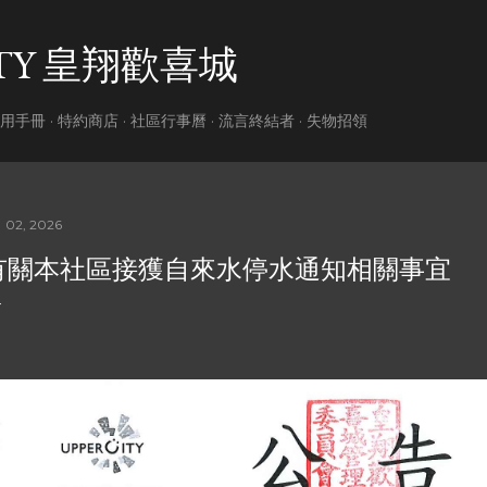
跳到主要內容
ITY 皇翔歡喜城
用手冊
特約商店
社區行事曆
流言終結者
失物招領
 02, 2026
有關本社區接獲自來水停水通知相關事宜